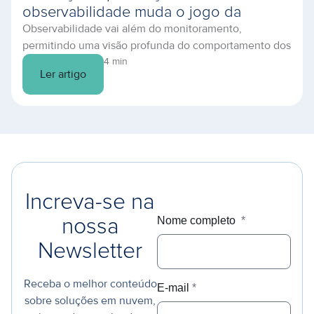
observabilidade muda o jogo da
Observabilidade vai além do monitoramento,
infraestrutura em nuvem
permitindo uma visão profunda do comportamento dos
sistemas. Descubra como prevenir falhas e otimizar
4 min
Ler artigo
sua TI.
Increva-se na
Nome completo
*
nossa
Newsletter
Receba o melhor conteúdo
E-mail
*
sobre soluções em nuvem,