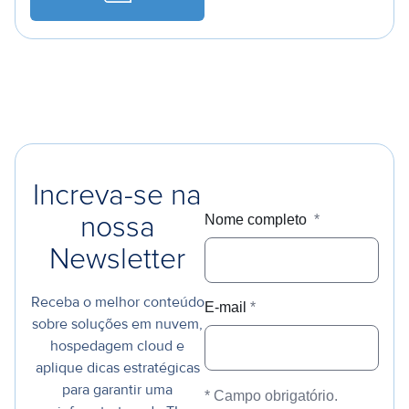
a
Increva-se na
Nome completo
*
nossa
Newsletter
Receba o melhor conteúdo
E-mail
*
sobre soluções em nuvem,
hospedagem cloud e
aplique dicas estratégicas
para garantir uma
* Campo obrigatório.