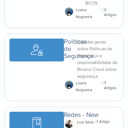
BCOS.
2
Luana
Artigos
Nogueira
a
Políticas
Dúvidas gerais
de
sobre Políticas de
Segurança e
Segurança
responsabilidade da
Binario Cloud sobre
segurança
3
Luana
Artigos
Nogueira
a
Redes - New
1 Artigo
Luiz Silva