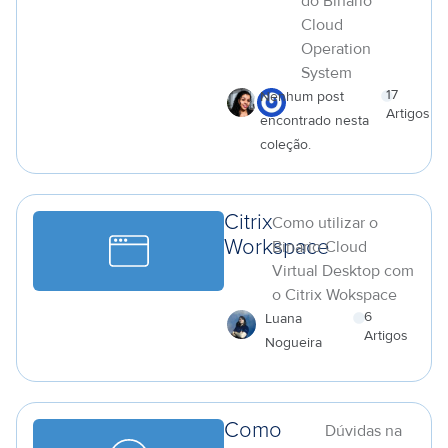
do Binario
Cloud
Operation
System
17
Nenhum post
Artigos
encontrado nesta
a
coleção.
Citrix
Como utilizar o
Workspace
Binario Cloud
Virtual Desktop com
o Citrix Wokspace
6
Luana
Artigos
Nogueira
a
Como
Dúvidas na