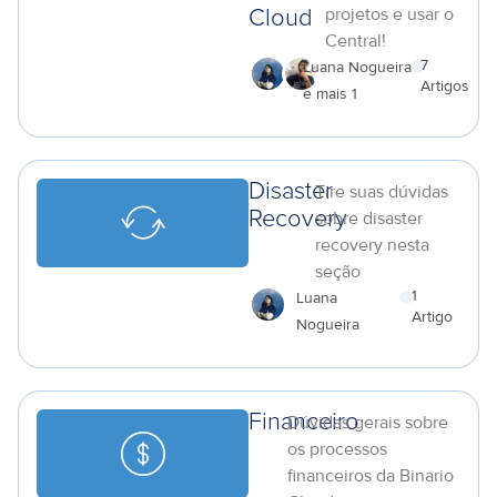
projetos e usar o
Cloud
Central!
7
Luana Nogueira
Artigos
e mais 1
a
Disaster
Tire suas dúvidas
Recovery
sobre disaster
recovery nesta
seção
1
Luana
Artigo
Nogueira
a
Financeiro
Dúvidas gerais sobre
os processos
financeiros da Binario