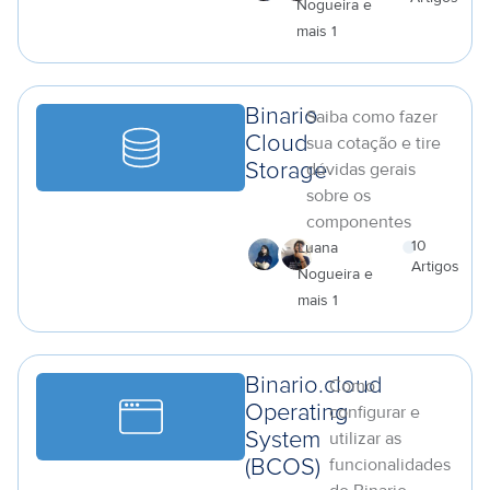
Nogueira e
a
mais 1
Binario
Saiba como fazer
Cloud
sua cotação e tire
dúvidas gerais
Storage
sobre os
componentes
10
Luana
Artigos
Nogueira e
a
mais 1
Binario.cloud
Como
Operating
configurar e
utilizar as
System
funcionalidades
(BCOS)