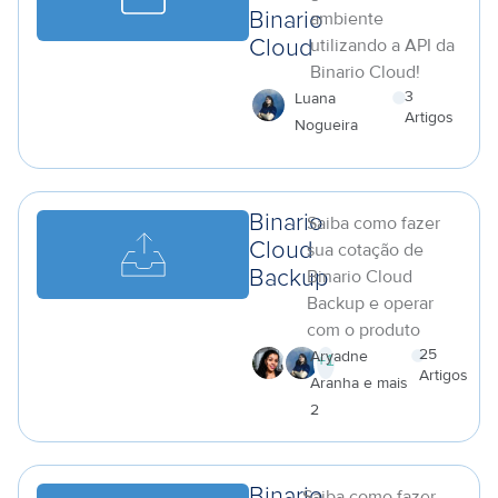
ambiente
Binario
utilizando a API da
Cloud
Binario Cloud!
3
Luana
Artigos
Nogueira
a
Binario
Saiba como fazer
Cloud
sua cotação de
Binario Cloud
Backup
Backup e operar
com o produto
25
Aryadne
+
1
Artigos
Aranha e mais
a
2
Binario
Saiba como fazer