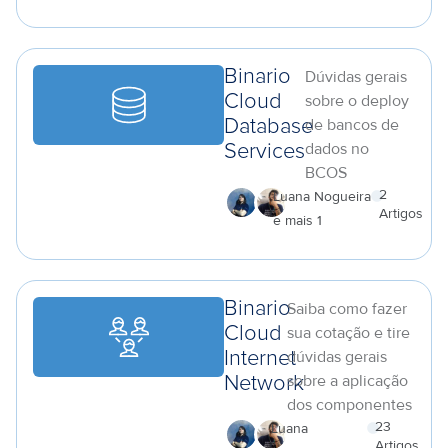
a
Binario
Dúvidas gerais
Cloud
sobre o deploy
de bancos de
Database
dados no
Services
BCOS
2
Luana Nogueira
Artigos
e mais 1
a
Binario
Saiba como fazer
Cloud
sua cotação e tire
dúvidas gerais
Internet
sobre a aplicação
Network
dos componentes
23
Luana
Artigos