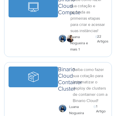
Cloud
sua cotação e
aprenda as
Compute
primeiras etapas
para criar e acessar
suas instâncias!
22
Luana
Artigos
Nogueira e
a
mais 1
Binario
Saiba como fazer
Cloud
sua cotação para
automatizar o
Container
deploy de clusters
Cluster
de container com a
Binario Cloud!
1
Luana
Artigo
Nogueira