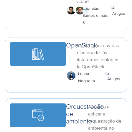
Cloud
4
Jhonatas
+
2
Artigos
Santos e mais
a
3
OpenStack
Suporte para dúvidas
relacionadas às
plataformas e plugins
da OpenStack
2
Luana
Artigos
Nogueira
a
Orquestração
Aprenda a
de
aplicar a
orquestração de
ambiente
ambiente no