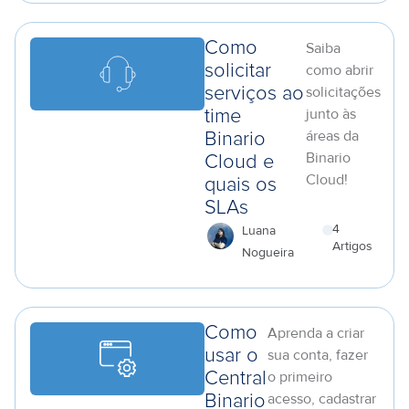
Como
Saiba
solicitar
como abrir
solicitações
serviços ao
junto às
time
áreas da
Binario
Binario
Cloud e
Cloud!
quais os
SLAs
4
Luana
Artigos
Nogueira
a
Como
Aprenda a criar
usar o
sua conta, fazer
o primeiro
Central
acesso, cadastrar
Binario