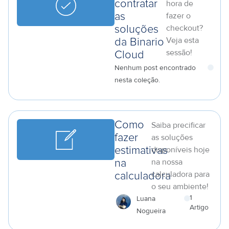
contratar
hora de
fazer o
as
checkout?
soluções
Veja esta
da Binario
sessão!
Cloud
Nenhum post encontrado
nesta coleção.
a
Como
Saiba precificar
fazer
as soluções
disponíveis hoje
estimativas
na nossa
na
calculadora para
calculadora
o seu ambiente!
1
Luana
Artigo
Nogueira
a