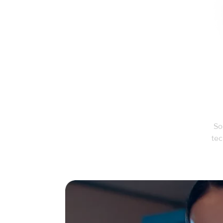
So
tec