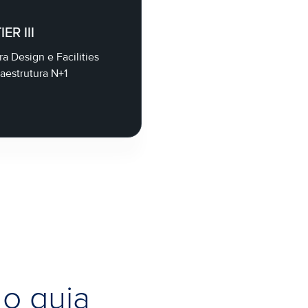
IER III
a Design e Facilities
aestrutura N+1
mo guia