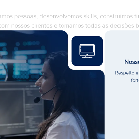
amos pessoas, desenvolvemos skills, construímos ti
com nossos clientes e tomamos todas as decisões b
Noss
Respeito e
for