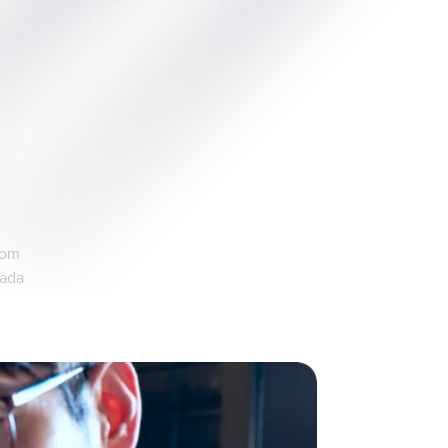
!
com
nada