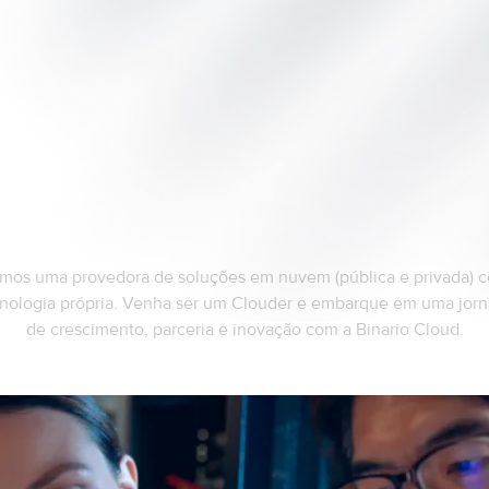
Venha ser um Clouder
mos uma provedora de soluções em nuvem (pública e privada) 
nologia própria. Venha ser um Clouder e embarque em uma jor
de crescimento, parceria e inovação com a Binario Cloud.