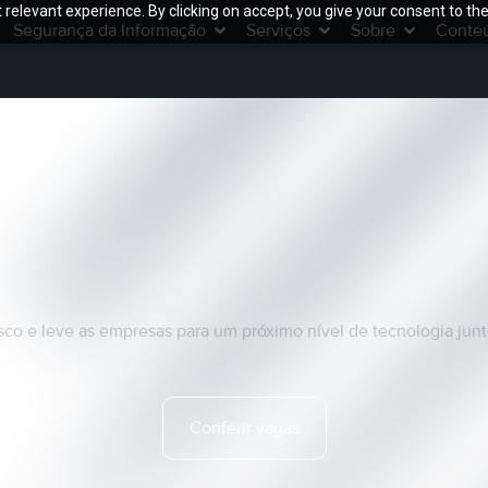
relevant experience. By clicking on accept, you give your consent to the
Segurança da Informação
Serviços
Sobre
Conte
er se juntar a n
co e leve as empresas para um próximo nível de tecnologia jun
Conferir vagas