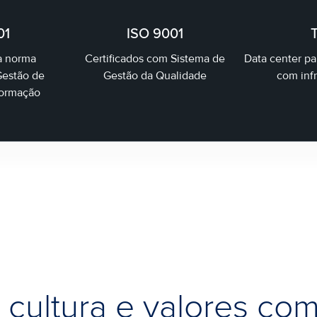
01
ISO 9001
T
la norma
Certificados com Sistema de
Data center par
Gestão de
Gestão da Qualidade
com infr
formação
cultura e valores co