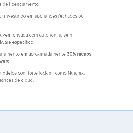
de de licenciamento.
r investindo em appliances fechados ou
nuvem privada com autonomia, sem
ware específico.
aturamento em aproximadamente
30% menos
ware
.
modelos com forte lock in, como Nutanix,
liances de cloud.