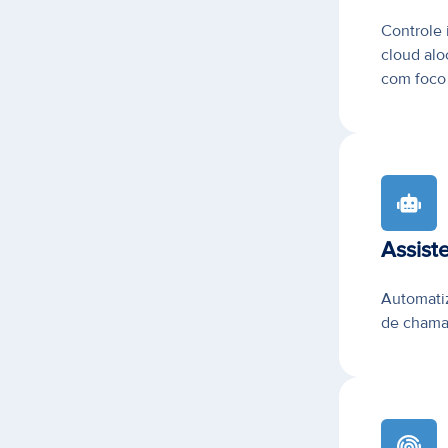
Controle 
cloud alo
com foco 
Assist
Automatiz
de chamad