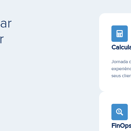
ar
r
Calcul
Jornada d
experiênc
seus clie
FinOp