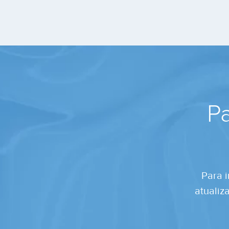
Pa
Para i
atualiz