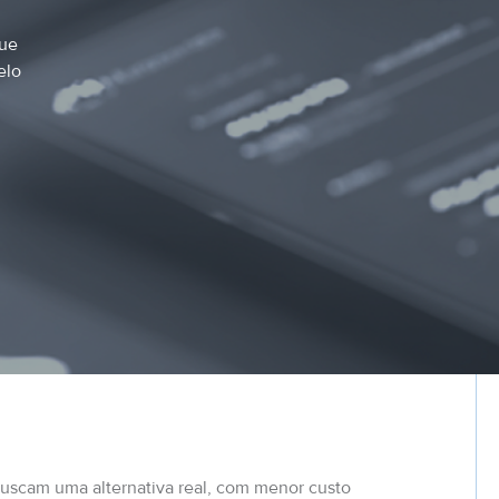
que
elo
uscam uma alternativa real, com menor custo