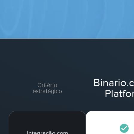
Binario.
Critério
Platfo
estratégico
Integração com