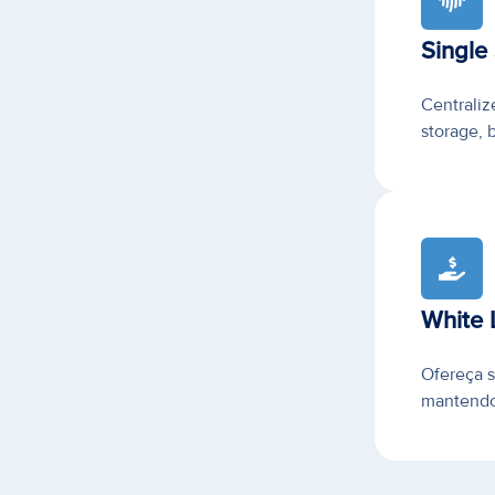
Single
Centraliz
storage, 
White 
Ofereça 
mantendo 