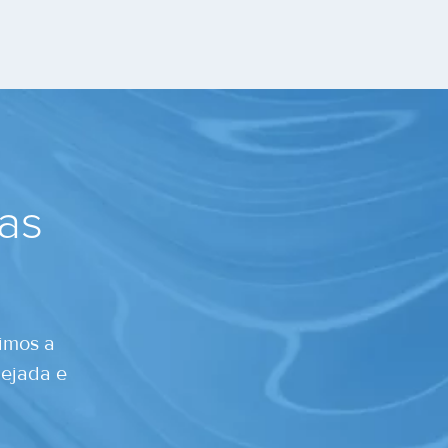
cas
zimos a
nejada e