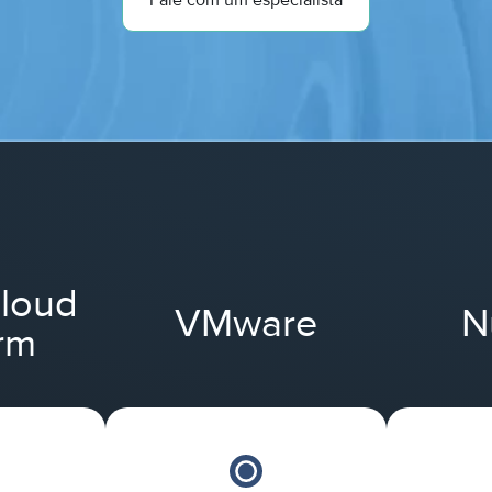
Fale com um especialista
cloud
VMware
N
rm