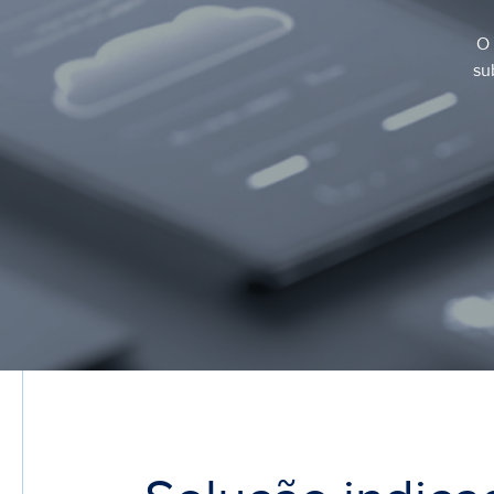
O 
su