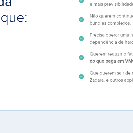
da
e mais previsibilida
 que:
Não querem continua
bundles complexos.
Precisa operar uma 
dependência de hard
Querem reduzir o f
do que paga em VM
Que querem sair de 
Zadara, e outros app