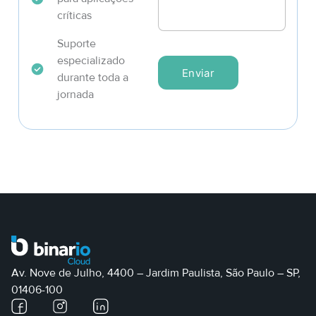
o
críticas
r
a
Suporte
t
especializado
i
Enviar
durante toda a
v
jornada
o
Av. Nove de Julho, 4400 – Jardim Paulista, São Paulo – SP,
01406-100