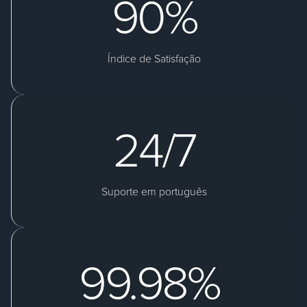
90
%
Índice de Satisfação
24
/7
Suporte em português
99.98
%