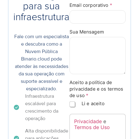
para sua
c
Email corporativo
*
o
infraestrutura
r
p
o
Sua Mensagem
Fale com um especialista
r
e descubra como a
a
t
Nuvem Pública
i
Binario.cloud pode
v
atender às necessidades
o
da sua operação com
A
suporte acessível e
Aceito a política de
c
especializado.
privacidade e os termos
e
de uso
*
Infraestrutura
i
t
escalável para
Li e aceito
o
crescimento da
c
operação
Privacidade
e
o
Termos de Uso
r
Alta disponibilidade
p
para aplicações