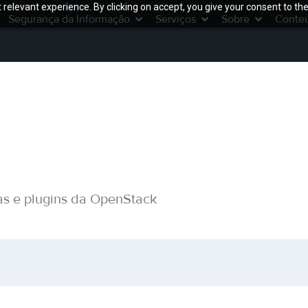
relevant experience. By clicking on accept, you give your consent to the
Segurança da Informação
Serviços
Sobre
Conte
as e plugins da OpenStack