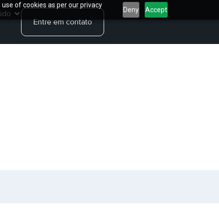
 use of cookies as per our privacy
Deny
Accept
údo
Entre em contato