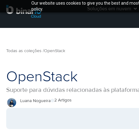
Our website uses cookies to give you the best and most 
Soluções em nuvem
policy.
Todas as coleções /
OpenStack
OpenStack
Suporte para dúvidas relacionadas às plataform
2 Artigos
Luana Nogueira