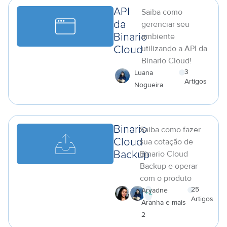
API
Saiba como
da
gerenciar seu
ambiente
Binario
utilizando a API da
Cloud
Binario Cloud!
3
Luana
Artigos
Nogueira
a
Binario
Saiba como fazer
Cloud
sua cotação de
Binario Cloud
Backup
Backup e operar
com o produto
25
Aryadne
+
1
Artigos
Aranha e mais
a
2