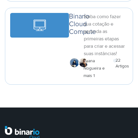
Binario
Saiba como fazer
Cloud
sua cotação e
aprenda as
Compute
primeiras etapas
para criar e acessar
suas instâncias!
22
Luana
Artigos
Nogueira e
a
mais 1