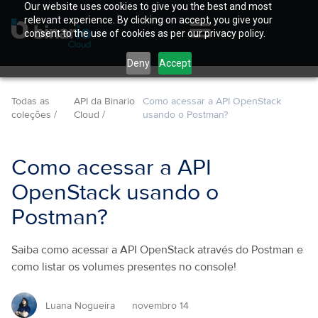
Our website uses cookies to give you the best and most
relevant experience. By clicking on accept, you give your
consent to the use of cookies as per our privacy policy.
Deny
Accept
Todas as
API da Binario
Como acessar a API OpenStack
coleções /
Cloud /
usando o Postman?
Como acessar a API
OpenStack usando o
Postman?
Saiba como acessar a API OpenStack através do Postman e
como listar os volumes presentes no console!
Luana Nogueira
novembro 14