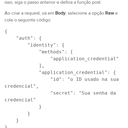
isso, siga o passo anterior e defina a função post.
Ao criar a request, vá em
Body
, selecione a opção
Raw
e
cole o seguinte código:
{
    "auth": {
        "identity": {
            "methods": [
                "application_credential"
            ],
            "application_credential": {
                "id": "o ID usado na sua 
credencial",
                "secret": "Sua senha da 
credencial"
            }
        }
    }
}