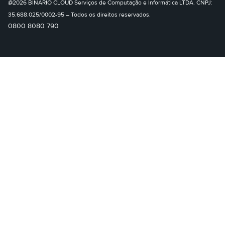
@2026 BINARIO CLOUD Serviços de Computação e Informática LTDA. CNPJ:
35.688.025/0002-95 – Todos os direitos reservados.
0800 8080 790