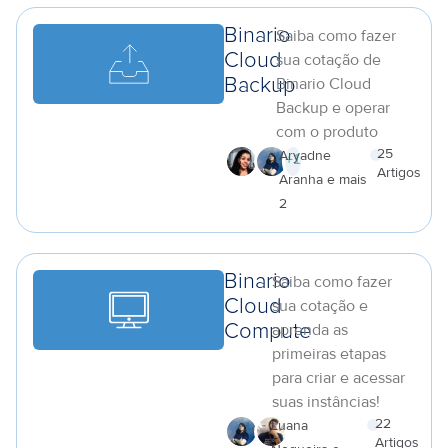
Binario
Saiba como fazer
Cloud
sua cotação de
Binario Cloud
Backup
Backup e operar
com o produto
25
Aryadne
+
1
Artigos
Aranha e mais
a
2
Binario
Saiba como fazer
Cloud
sua cotação e
aprenda as
Compute
primeiras etapas
para criar e acessar
suas instâncias!
22
Luana
Artigos