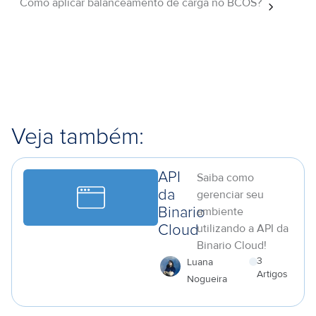
Como aplicar balanceamento de carga no BCOS?
Veja também:
API
Saiba como
da
gerenciar seu
ambiente
Binario
utilizando a API da
Cloud
Binario Cloud!
3
Luana
Artigos
Nogueira
a