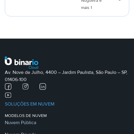
Nogueira e
a
mais 1
Av. Nove de Julho, 4400 – Jardim Paulista, São Paulo – SP,
01406-100
SOLUÇÕES EM NUVEM
MODELOS DE NUVEM
Nuvem Pública