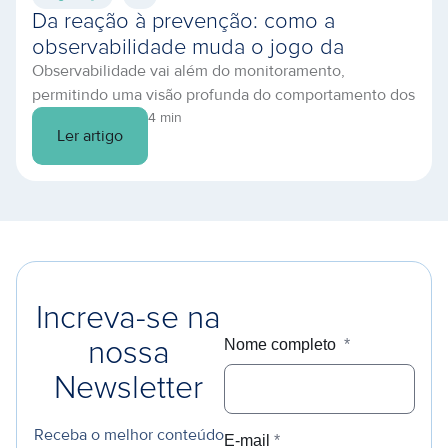
Da reação à prevenção: como a
observabilidade muda o jogo da
Observabilidade vai além do monitoramento,
infraestrutura em nuvem
permitindo uma visão profunda do comportamento dos
sistemas. Descubra como prevenir falhas e otimizar
4 min
Ler artigo
sua TI.
Increva-se na
Nome completo
*
nossa
Newsletter
Receba o melhor conteúdo
E-mail
*