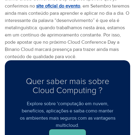
conferimos no
site oficial do evento
, em Setembro teremos
ainda mais conteúdo para aprender e aplicar no dia a dia. O
interessante da palavra “desenvolvimento” é que ela é
metalinguística: quando trabalhamos nesta área, estamos
em um contínuo de aprimoramento constante. Por isso,
pode apostar que no próximo Cloud Conference Day a
Binario Cloud marcará presença para trazer ainda mais
conteúdo de qualidade para você.
Quer saber mais sobre
Cloud Computing ?
Explore sobre 'computação em nuvem,
benefícios, aplicações e saiba como manter
os ambientes mais seguros com as vantagens
multicloud.