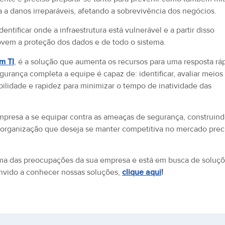
a danos irreparáveis, afetando a sobrevivência dos negócios.
ntificar onde a infraestrutura está vulnerável e a partir disso
ovem a proteção dos dados e de todo o sistema.
m TI
, é a solução que aumenta os recursos para uma resposta rá
urança completa a equipe é capaz de: identificar, avaliar meios
bilidade e rapidez para minimizar o tempo de inatividade das
mpresa a se equipar contra as ameaças de segurança, construin
r organização que deseja se manter competitiva no mercado prec
ma das preocupações da sua empresa e está em busca de soluç
convido a conhecer nossas soluções,
clique aqui
!