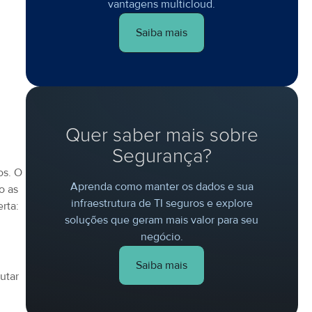
vantagens multicloud.
Saiba mais
Quer saber mais sobre
Segurança?
os. O
Aprenda como manter os dados e sua
o as
infraestrutura de TI seguros e explore
rta:
soluções que geram mais valor para seu
negócio.
Saiba mais
utar