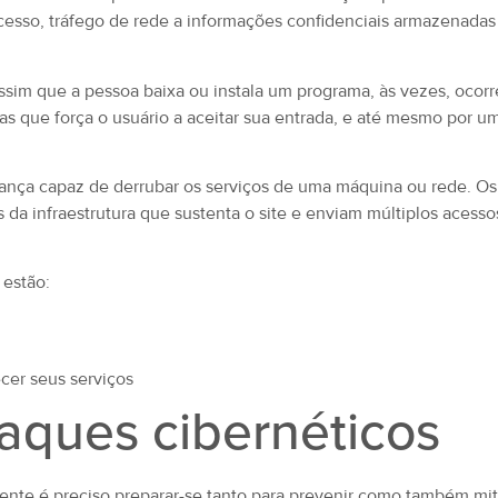
acesso, tráfego de rede a informações confidenciais armazenadas
sim que a pessoa baixa ou instala um programa, às vezes, ocorr
 que força o usuário a aceitar sua entrada, e até mesmo por um
ança capaz de derrubar os serviços de uma máquina ou rede. Os
 da infraestrutura que sustenta o site e enviam múltiplos acesso
 estão:
cer seus serviços
taques cibernéticos
nte é preciso preparar-se tanto para prevenir como também mit