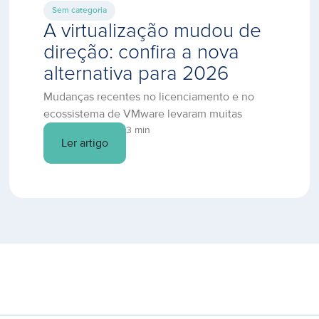
Sem categoria
A virtualização mudou de
direção: confira a nova
alternativa para 2026
Mudanças recentes no licenciamento e no
ecossistema de VMware levaram muitas
empresas a revisitar sua estratégia de
3 min
Ler artigo
virtualização e nuvem. Se você busca uma
transição segura, com suporte próximo e
controle de custos, o BCOS (Binario Cloud
Operating System) reúne os recursos
essenciais para rodar workloads críticos —
com atendimento 24/7, data centers Tier III […]