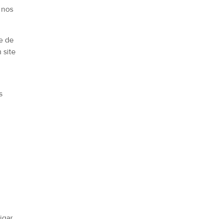
 nos
e de
 site
s
igar