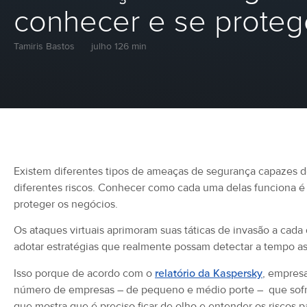
conhecer e se proteg
Tamiris Bastos
julho 12
6 min
Existem diferentes tipos de ameaças de segurança capazes de
diferentes riscos. Conhecer como cada uma delas funciona 
proteger os negócios.
Os ataques virtuais aprimoram suas táticas de invasão a cada
adotar estratégias que realmente possam detectar a tempo as 
Isso porque de acordo com o
relatório da Kaspersky
, empresa
número de empresas – de pequeno e médio porte – que sofre
que mostra que é preciso ficar de olho e entender os riscos 