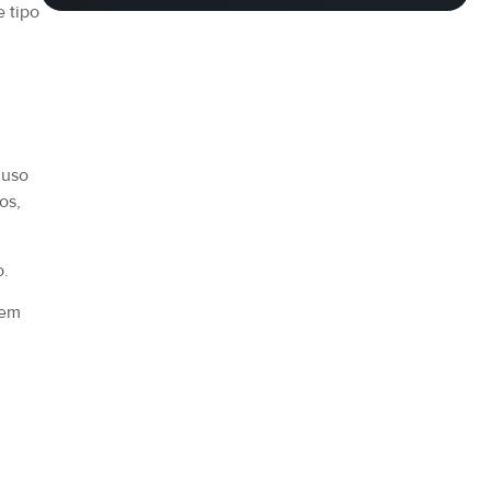
 tipo
 uso
os,
o.
 em