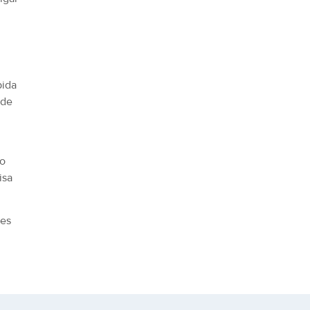
pida
 de
do
isa
ões