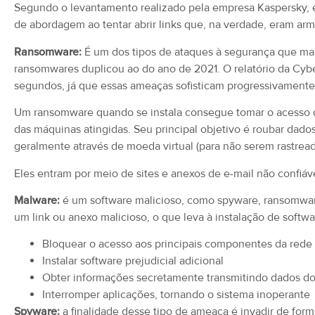
Segundo o levantamento realizado pela empresa Kaspersky, e
de abordagem ao tentar abrir links que, na verdade, eram ar
Ransomware:
É um dos tipos de ataques à segurança que mai
ransomwares duplicou ao do ano de 2021. O relatório da Cyb
segundos, já que essas ameaças sofisticam progressivamente
Um ransomware quando se instala consegue tomar o acesso do
das máquinas atingidas. Seu principal objetivo é roubar dado
geralmente através de moeda virtual (para não serem rastrea
Eles entram por meio de sites e anexos de e-mail não confiáv
Malware:
é um software malicioso, como spyware, ransomwar
um link ou anexo malicioso, o que leva à instalação de softw
Bloquear o acesso aos principais componentes da rede
Instalar software prejudicial adicional
Obter informações secretamente transmitindo dados do 
Interromper aplicações, tornando o sistema inoperante
Spyware:
a finalidade desse tipo de ameaça é invadir de for