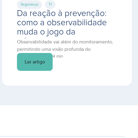
Segurança
TI
Da reação à prevenção:
como a observabilidade
muda o jogo da
infraestrutura em nuvem
Observabilidade vai além do monitoramento,
permitindo uma visão profunda do
comportamento dos sistemas. Descubra como
4 min
Ler artigo
prevenir falhas e otimizar sua TI.