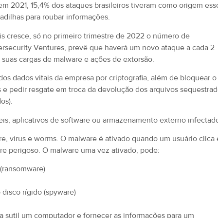
m 2021, 15,4% dos ataques brasileiros tiveram como origem esse
madilhas para roubar informações.
s cresce, só no primeiro trimestre de 2022 o número de
ersecurity Ventures, prevê que haverá um novo ataque a cada 2
 suas cargas de malware e ações de extorsão.
s dados vitais da empresa por criptografia, além de bloquear o
s e pedir resgate em troca da devolução dos arquivos sequestrad
dos).
eis, aplicativos de software ou armazenamento externo infectad
e, vírus e worms. O malware é ativado quando um usuário clica
are perigoso. O malware uma vez ativado, pode:
 (ransomware)
disco rígido (spyware)
ma sutil um computador e fornecer as informações para um