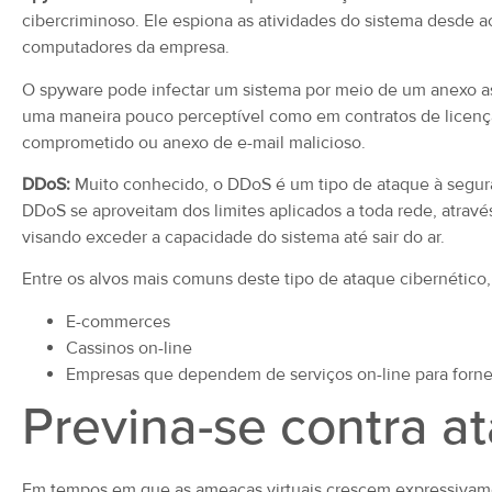
cibercriminoso. Ele espiona as atividades do sistema desde 
computadores da empresa.
O spyware pode infectar um sistema por meio de um anexo as
uma maneira pouco perceptível como em contratos de licenças
comprometido ou anexo de e-mail malicioso.
DDoS:
Muito conhecido, o DDoS é um tipo de ataque à segur
DDoS se aproveitam dos limites aplicados a toda rede, através
visando exceder a capacidade do sistema até sair do ar.
Entre os alvos mais comuns deste tipo de ataque cibernético,
E-commerces
Cassinos on-line
Empresas que dependem de serviços on-line para forne
Previna-se contra a
Em tempos em que as ameaças virtuais crescem expressivame