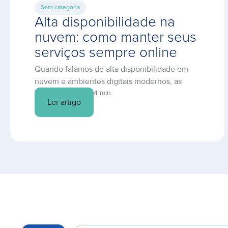
Sem categoria
Alta disponibilidade na
nuvem: como manter seus
serviços sempre online
Quando falamos de alta disponibilidade em
nuvem e ambientes digitais modernos, as
empresas demonstraram ter um grande
4 min
Ler artigo
desafio em comum: manter aplicações e
serviços ativos e sem riscos de quedas. Com
operações cada vez mais digitalizadas,
baseadas em dados e acessos 24×7, qualquer
minuto de indisponibilidade representa riscos
financeiros, de reputação e de segurança. Por
[…]