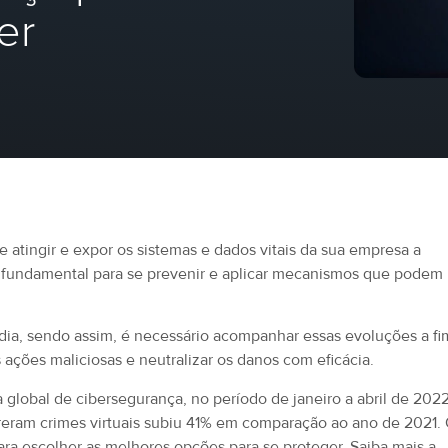
er
 atingir e expor os sistemas e dados vitais da sua empresa a
é fundamental para se prevenir e aplicar mecanismos que podem
 dia, sendo assim, é necessário acompanhar essas evoluções a fi
ações maliciosas e neutralizar os danos com eficácia.
 global de cibersegurança, no período de janeiro a abril de 202
ram crimes virtuais subiu 41% em comparação ao ano de 2021.
para escolher as melhores opções para se proteger. Saiba mais a