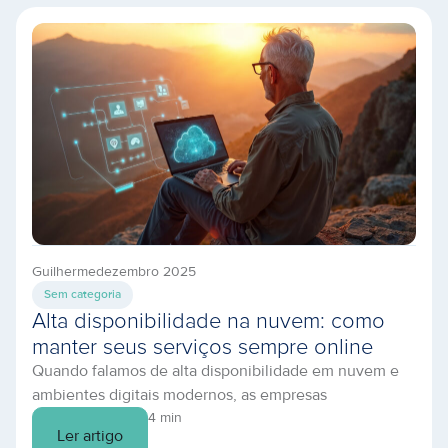
Guilherme
dezembro 2025
Sem categoria
Alta disponibilidade na nuvem: como
manter seus serviços sempre online
Quando falamos de alta disponibilidade em nuvem e
ambientes digitais modernos, as empresas
demonstraram ter um grande desafio em comum:
4 min
Ler artigo
manter aplicações e serviços ativos e sem riscos de