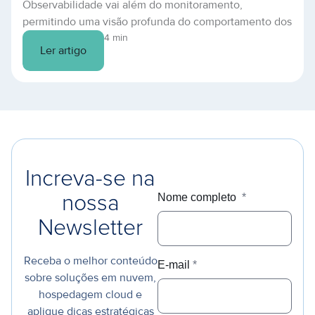
Observabilidade vai além do monitoramento,
infraestrutura em nuvem
permitindo uma visão profunda do comportamento dos
sistemas. Descubra como prevenir falhas e otimizar
4 min
Ler artigo
sua TI.
Increva-se na
Nome completo
*
nossa
Newsletter
Receba o melhor conteúdo
E-mail
*
sobre soluções em nuvem,
hospedagem cloud e
aplique dicas estratégicas