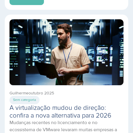
quedas. Com operações cada vez mais digitalizadas,
baseadas em dados e acessos 24×7, qualquer minuto
de indisponibilidade representa riscos financeiros, de
reputação e de segurança. Por […]
Guilherme
outubro 2025
Sem categoria
A virtualização mudou de direção:
confira a nova alternativa para 2026
Mudanças recentes no licenciamento e no
ecossistema de VMware levaram muitas empresas a