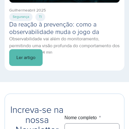
Guilherme
abril 2025
Segurança
TI
Da reação à prevenção: como a
observabilidade muda o jogo da
Observabilidade vai além do monitoramento,
infraestrutura em nuvem
permitindo uma visão profunda do comportamento dos
sistemas. Descubra como prevenir falhas e otimizar
4 min
Ler artigo
sua TI.
Increva-se na
Nome completo
*
nossa