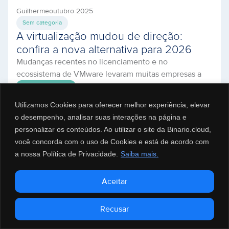
Guilherme
outubro 2025
Sem categoria
A virtualização mudou de direção:
confira a nova alternativa para 2026
Mudanças recentes no licenciamento e no
ecossistema de VMware levaram muitas empresas a
revisitar sua estratégia de virtualização e nuvem. Se
3 min
Ler artigo
você busca uma transição segura, com suporte
Utilizamos Cookies para oferecer melhor experiência, elevar
próximo e controle de custos, o BCOS (Binario Cloud
o desempenho, analisar suas interações na página e
Operating System) reúne os recursos essenciais para
personalizar os conteúdos. Ao utilizar o site da Binario.cloud,
rodar workloads críticos — com atendimento 24/7, data
você concorda com o uso de Cookies e está de acordo com
centers Tier III […]
a nossa Política de Privacidade.
Saiba mais.
Aceitar
Recusar