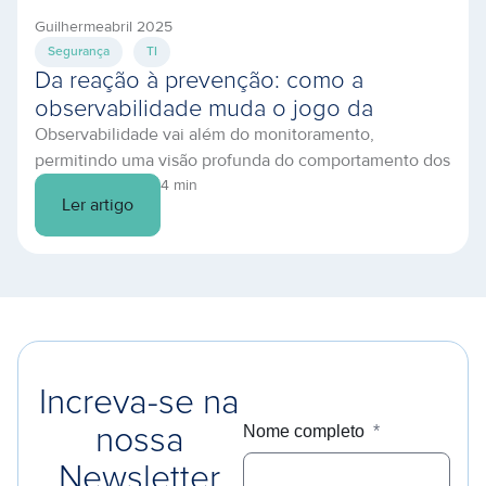
Guilherme
abril 2025
Segurança
TI
Da reação à prevenção: como a
observabilidade muda o jogo da
Observabilidade vai além do monitoramento,
infraestrutura em nuvem
permitindo uma visão profunda do comportamento dos
sistemas. Descubra como prevenir falhas e otimizar
4 min
Ler artigo
sua TI.
Increva-se na
Nome completo
*
nossa
Newsletter