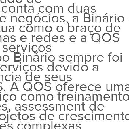
 conta com duas
de negócios, a Binário
tua como o braço de
mas e redes e a QOS
serviços
o Binário sempre foi
erviços devido a
ncia de seus
OS. A QOS oferece um
iço como treinament
tes, assessment de
ojetos de cresciment
des complexas,