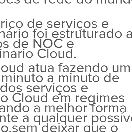
rico de serviços e
ário foi estruturado 
ços de NOC e
nario Cloud.
loud atua fazendo um
 minuto a minuto de
 dos serviços e
io Cloud em regimes
nando a melhor forma
nte a qualquer possív
do,sem deixar que o