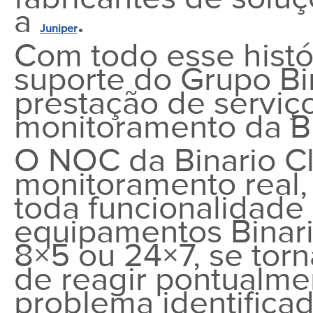
a
.
Juniper
Com todo esse histó
suporte do Grupo Bin
prestação de servi
monitoramento da Bi
O NOC da Binario C
monitoramento real,
toda funcionalidade
equipamentos Binar
8×5 ou 24×7, se tor
de reagir pontualme
problema identifica