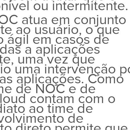
nível ou intermitente.
NOC atua em conjunto
te ao usuário, o que
 ágil em casos de
das a aplicações
nte, uma vez que
io uma intervenção p
tas aplicações. Como
time de NOC e de
Cloud contam com o
iato ao time de
volvimento de
to direto permite que