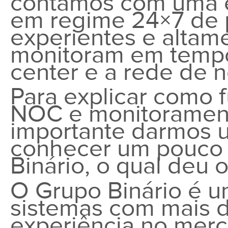
contamos com uma e
em regime 24×7 de p
experientes e altam
monitoram em tempo
center e a rede de n
Para explicar como 
NOC e monitorament
importante darmos u
conhecer um pouco 
Binário, o qual deu 
O Grupo Binário é u
sistemas com mais 
experiência no mer