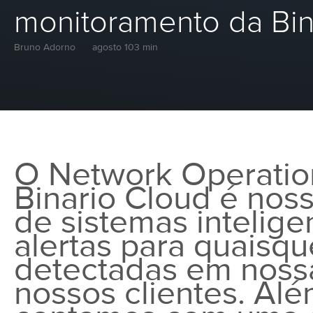
monitoramento da Bin
Bruno Adorno
agosto 10
3 min
O Network Operatio
Binario Cloud é nos
de sistemas intelig
alertas para quaisq
detectadas em noss
nossos clientes. Al