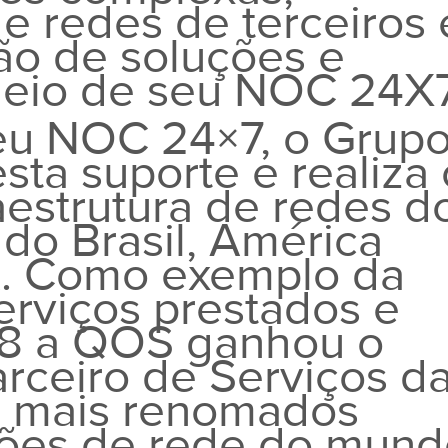
e redes de terceiros 
ão de soluções e
meio de seu NOC 24X
seu NOC 24×7, o Grup
sta suporte e realiza 
aestrutura de redes d
do Brasil, América
A.
Como exemplo da
erviços prestados e
018 a QOS ganhou o
rceiro de Serviços d
 mais renomados
ções de rede do mund