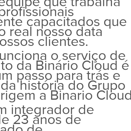
quipe que trabalha
rofissionais
ente capacitados que
 real nosso data
ossos clientes.
funciona o serviço de
o da Binário Cloud é
m passo para trás e
da história do Grupo
origem a Binario Cloud
m integrador de
de 23 anos de
cado de