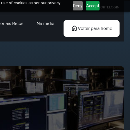
 use of cookies as per our privacy
Deny
Accept
SUPORTE
LOGIN
eriais Ricos
Na mídia
Voltar para home