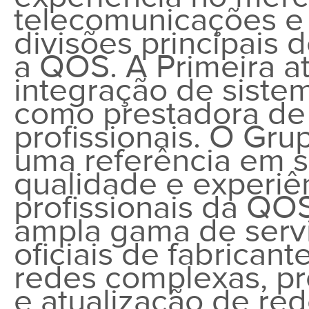
telecomunicações e
divisões principais 
a QOS. A Primeira a
integração de siste
como prestadora de 
profissionais.
O Grup
uma referência em s
qualidade e experiê
profissionais da Q
ampla gama de serv
oficiais de fabrican
redes complexas, pr
e atualização de re