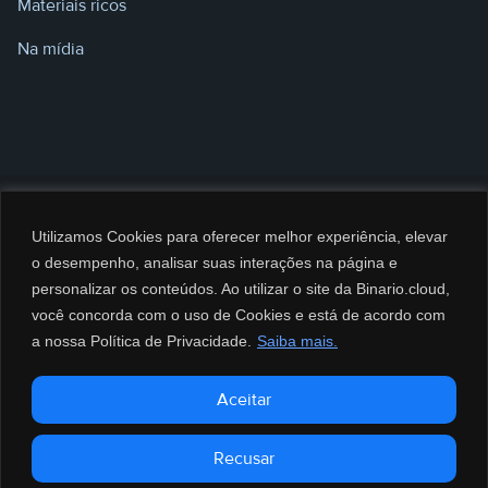
Materiais ricos
Na mídia
Utilizamos Cookies para oferecer melhor experiência, elevar
o desempenho, analisar suas interações na página e
personalizar os conteúdos. Ao utilizar o site da Binario.cloud,
você concorda com o uso de Cookies e está de acordo com
a nossa Política de Privacidade.
Saiba mais.
@2026 BINARIO CLOUD Serviços de Computação e Informática LTDA. CNPJ:
Aceitar
35.688.025/0002-95 – Todos os direitos reservados.
0800 8080 790
Recusar