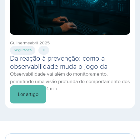
Guilherme
abril 2025
Segurança
TI
Da reação à prevenção: como a
observabilidade muda o jogo da
Observabilidade vai além do monitoramento,
infraestrutura em nuvem
permitindo uma visão profunda do comportamento dos
sistemas. Descubra como prevenir falhas e otimizar
4 min
Ler artigo
sua TI.