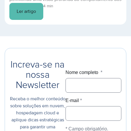
sistemas. Descubra como prevenir falhas e otimizar
4 min
Ler artigo
sua TI.
Increva-se na
Nome completo
*
nossa
Newsletter
Receba o melhor conteúdo
E-mail
*
sobre soluções em nuvem,
hospedagem cloud e
aplique dicas estratégicas
para garantir uma
* Campo obrigatório.