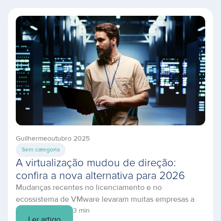
baseadas em dados e acessos 24×7, qualquer minuto
de indisponibilidade representa riscos financeiros, de
reputação e de segurança. Por […]
Guilherme
outubro 2025
Sem categoria
A virtualização mudou de direção:
confira a nova alternativa para 2026
Mudanças recentes no licenciamento e no
ecossistema de VMware levaram muitas empresas a
revisitar sua estratégia de virtualização e nuvem. Se
3 min
Ler artigo