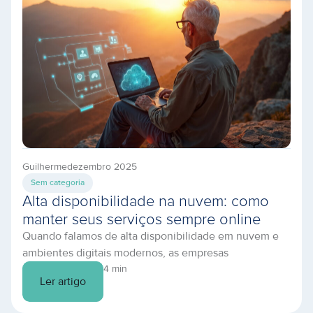
Guilherme
dezembro 2025
Sem categoria
Alta disponibilidade na nuvem: como
manter seus serviços sempre online
Quando falamos de alta disponibilidade em nuvem e
ambientes digitais modernos, as empresas
demonstraram ter um grande desafio em comum:
4 min
Ler artigo
manter aplicações e serviços ativos e sem riscos de
quedas. Com operações cada vez mais digitalizadas,