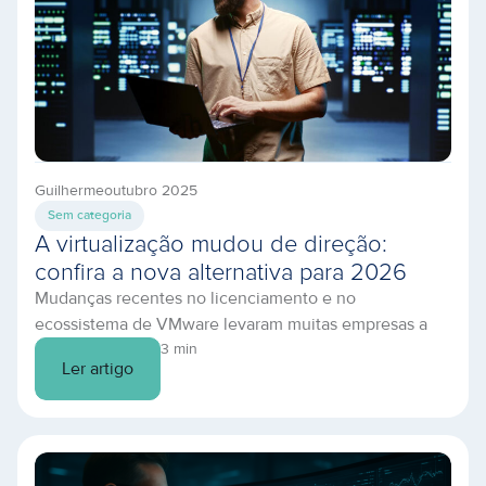
Guilherme
outubro 2025
Sem categoria
A virtualização mudou de direção:
confira a nova alternativa para 2026
Mudanças recentes no licenciamento e no
ecossistema de VMware levaram muitas empresas a
revisitar sua estratégia de virtualização e nuvem. Se
3 min
Ler artigo
você busca uma transição segura, com suporte
próximo e controle de custos, o BCOS (Binario Cloud
Operating System) reúne os recursos essenciais para
rodar workloads críticos — com atendimento 24/7, data
centers Tier III […]