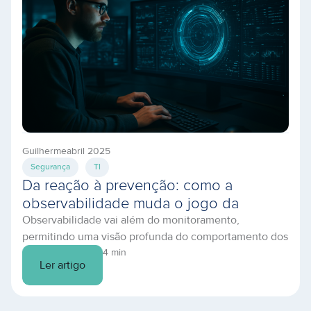
Guilherme
abril 2025
Segurança
TI
Da reação à prevenção: como a
observabilidade muda o jogo da
Observabilidade vai além do monitoramento,
infraestrutura em nuvem
permitindo uma visão profunda do comportamento dos
sistemas. Descubra como prevenir falhas e otimizar
4 min
Ler artigo
sua TI.