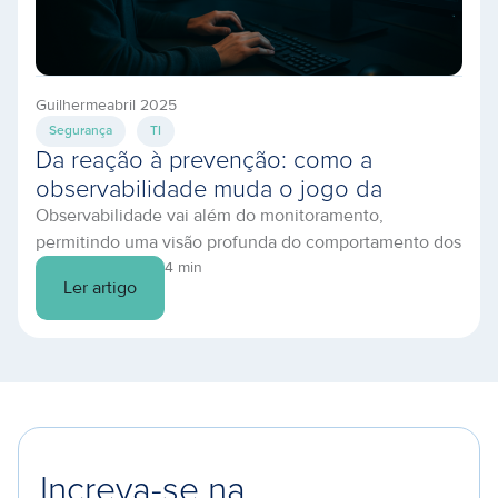
Guilherme
abril 2025
Segurança
TI
Da reação à prevenção: como a
observabilidade muda o jogo da
Observabilidade vai além do monitoramento,
infraestrutura em nuvem
permitindo uma visão profunda do comportamento dos
sistemas. Descubra como prevenir falhas e otimizar
4 min
Ler artigo
sua TI.
Increva-se na