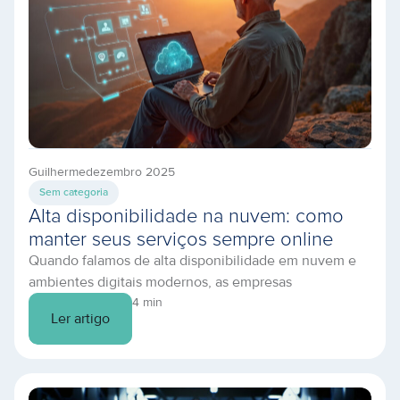
Guilherme
dezembro 2025
Sem categoria
Alta disponibilidade na nuvem: como
manter seus serviços sempre online
Quando falamos de alta disponibilidade em nuvem e
ambientes digitais modernos, as empresas
demonstraram ter um grande desafio em comum:
4 min
Ler artigo
manter aplicações e serviços ativos e sem riscos de
quedas. Com operações cada vez mais digitalizadas,
baseadas em dados e acessos 24×7, qualquer minuto
de indisponibilidade representa riscos financeiros, de