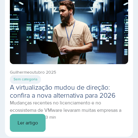
reputação e de segurança. Por […]
Guilherme
outubro 2025
Sem categoria
A virtualização mudou de direção:
confira a nova alternativa para 2026
Mudanças recentes no licenciamento e no
ecossistema de VMware levaram muitas empresas a
revisitar sua estratégia de virtualização e nuvem. Se
3 min
Ler artigo
você busca uma transição segura, com suporte
próximo e controle de custos, o BCOS (Binario Cloud