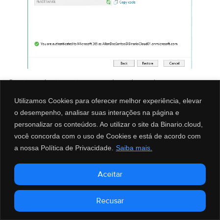
O restore diretamente no onedrive do usuário vai se iniciar.
Utilizamos Cookies para oferecer melhor experiência, elevar
o desempenho, analisar suas interações na página e
personalizar os conteúdos. Ao utilizar o site da Binario.cloud,
você concorda com o uso de Cookies e está de acordo com
a nossa Política de Privacidade.
Saiba mais.
Aceitar
Com todas as etapas concluídas, o Veeam® trará uma tela
onde mostra os logs da operação.
Recusar