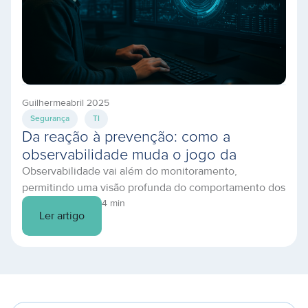
Guilherme
abril 2025
Segurança
TI
Da reação à prevenção: como a
observabilidade muda o jogo da
Observabilidade vai além do monitoramento,
infraestrutura em nuvem
permitindo uma visão profunda do comportamento dos
sistemas. Descubra como prevenir falhas e otimizar
4 min
Ler artigo
sua TI.