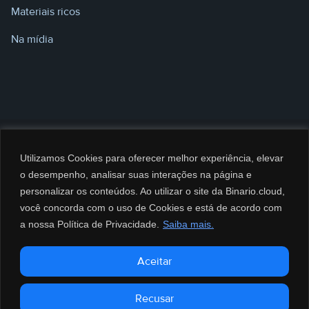
Materiais ricos
Na mídia
Utilizamos Cookies para oferecer melhor experiência, elevar
o desempenho, analisar suas interações na página e
personalizar os conteúdos. Ao utilizar o site da Binario.cloud,
você concorda com o uso de Cookies e está de acordo com
a nossa Política de Privacidade.
Saiba mais.
@2026 BINARIO CLOUD Serviços de Computação e Informática LTDA. CNPJ:
Aceitar
35.688.025/0002-95 – Todos os direitos reservados.
0800 8080 790
Recusar