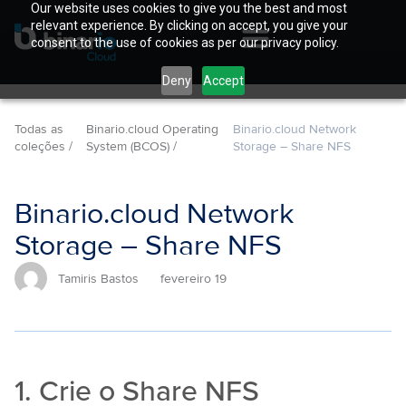
Our website uses cookies to give you the best and most
relevant experience. By clicking on accept, you give your
consent to the use of cookies as per our privacy policy.
Deny
Accept
Todas as
Binario.cloud Operating
Binario.cloud Network
coleções /
System (BCOS) /
Storage – Share NFS
Binario.cloud Network
Storage – Share NFS
Tamiris Bastos
fevereiro 19
1. Crie o Share NFS