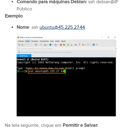
Comando para máquinas Debian:
ssh debian@IP
Público
Exemplo
:
Nome
: ssh
ubuntu@45.225.27.44
Na tela seguinte, clique em
Permitir e Salvar: