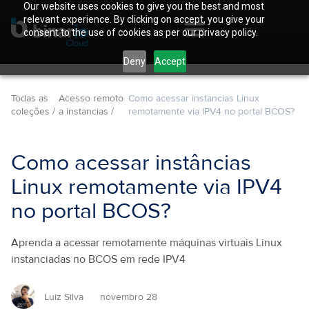
Our website uses cookies to give you the best and most
relevant experience. By clicking on accept, you give your
consent to the use of cookies as per our privacy policy.
Deny
Accept
Todas as
Acesso remoto
Como acessar instâncias Linux
coleções /
a instâncias /
remotamente via IPV4 no portal BCOS?
Como acessar instâncias
Linux remotamente via IPV4
no portal BCOS?
Aprenda a acessar remotamente máquinas virtuais Linux
instanciadas no BCOS em rede IPV4
Luiz Silva
novembro 28