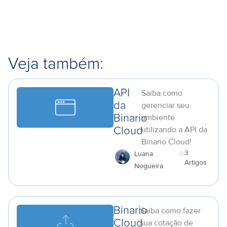
Veja também:
API
Saiba como
da
gerenciar seu
ambiente
Binario
utilizando a API da
Cloud
Binario Cloud!
3
Luana
Artigos
Nogueira
a
Binario
Saiba como fazer
Cloud
sua cotação de