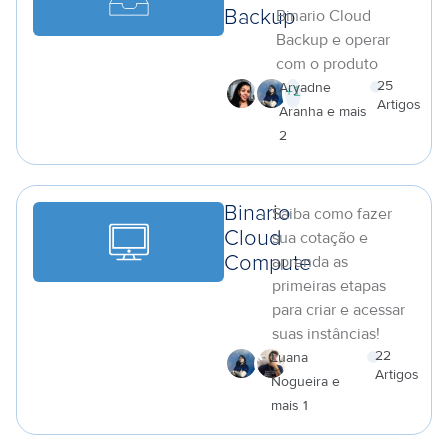
Binario Cloud
Backup
Backup e operar
com o produto
25
Aryadne
+
1
Artigos
Aranha e mais
a
2
Binario
Saiba como fazer
Cloud
sua cotação e
aprenda as
Compute
primeiras etapas
para criar e acessar
suas instâncias!
22
Luana
Artigos
Nogueira e
a
mais 1