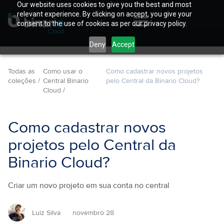
Our website uses cookies to give you the best and most
relevant experience. By clicking on accept, you give your
consent to the use of cookies as per our privacy policy.
Deny
Accept
Todas as
Como usar o
Como cadastrar novos projetos
coleções /
Central Binario
pelo Central da Binario Cloud?
Cloud /
Como cadastrar novos
projetos pelo Central da
Binario Cloud?
Criar um novo projeto em sua conta no central
Luiz Silva
novembro 28