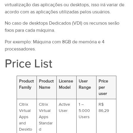
virtualização das aplicações ou desktops, isso irá variar de
acordo com as aplicações utilizadas pelos usuários.
No caso de desktops Dedicados (VDI) os recursos serão
fixos para cada máquina.
Por exemplo: Máquina com 8GB de memória e 4
processadores.
Price List
Product
Product
License
User
Price
Family
Name
Model
Range
per
user
Citrix
Citrix
Active
1 –
R$
Virtual
Virtual
User
5.000
86,29
Apps
Apps
Users
and
Standar
Deskto
d