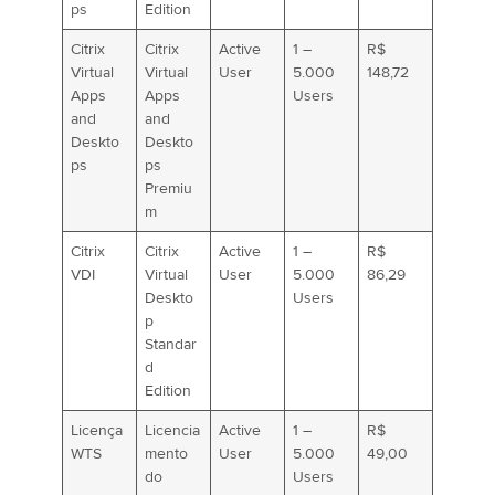
ps
Edition
Citrix
Citrix
Active
1 –
R$
Virtual
Virtual
User
5.000
148,72
Apps
Apps
Users
and
and
Deskto
Deskto
ps
ps
Premiu
m
Citrix
Citrix
Active
1 –
R$
VDI
Virtual
User
5.000
86,29
Deskto
Users
p
Standar
d
Edition
Licença
Licencia
Active
1 –
R$
WTS
mento
User
5.000
49,00
do
Users