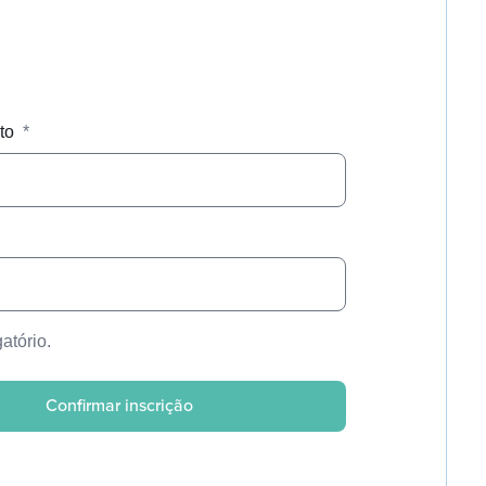
eto
*
atório.