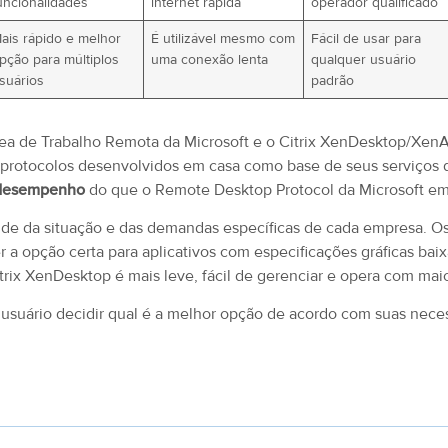
uncionalidades
internet rápida
operador qualificado
ais rápido e melhor
É utilizável mesmo com
Fácil de usar para
pção para múltiplos
uma conexão lenta
qualquer usuário
suários
padrão
rea de Trabalho Remota da Microsoft e o Citrix XenDesktop/Xe
 protocolos desenvolvidos em casa como base de seus serviços d
desempenho
do que o Remote Desktop Protocol da Microsoft em 
de da situação e das demandas específicas de cada empresa. Os
a opção certa para aplicativos com especificações gráficas baix
trix XenDesktop é mais leve, fácil de gerenciar e opera com maio
 usuário decidir qual é a melhor opção de acordo com suas nece