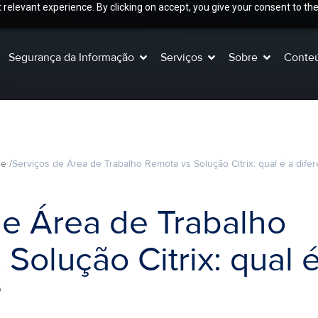
relevant experience. By clicking on accept, you give your consent to the
Segurança da Informação
Serviços
Sobre
Conte
e /
Serviços de Área de Trabalho Remota vs Solução Citrix: qual é a dife
de Área de Trabalho
Solução Citrix: qual é
?