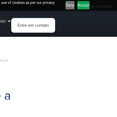
 use of cookies as per our privacy
Deny
Accept
PAINEL DE CONTROLE
údo
Entre em contato
rença?
 a