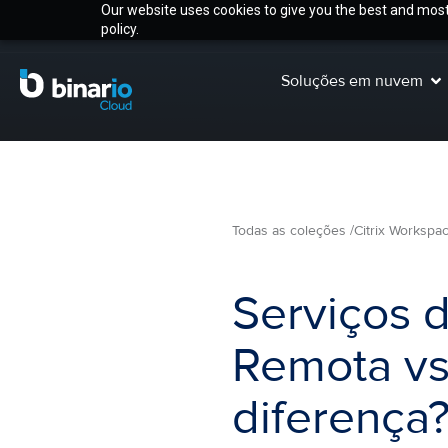
Our website uses cookies to give you the best and most 
policy.
Soluções em nuvem
Todas as coleções /
Citrix Workspac
Serviços 
Remota vs 
diferença