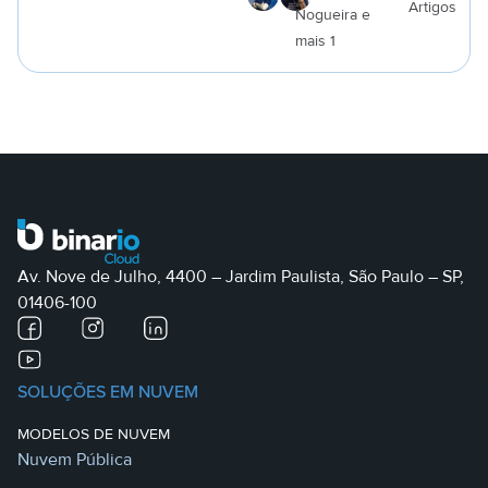
Artigos
Nogueira e
a
mais 1
Av. Nove de Julho, 4400 – Jardim Paulista, São Paulo – SP,
01406-100
SOLUÇÕES EM NUVEM
MODELOS DE NUVEM
Nuvem Pública