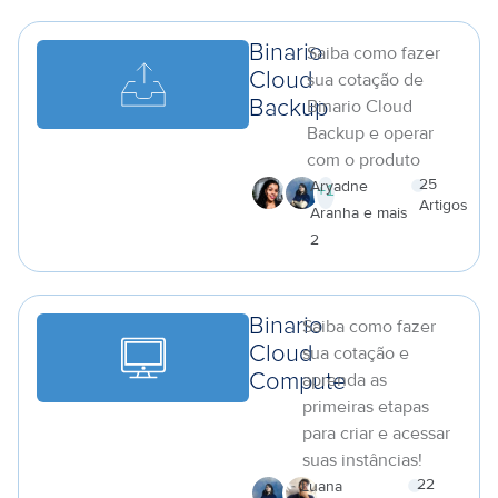
Binario
Saiba como fazer
Cloud
sua cotação de
Binario Cloud
Backup
Backup e operar
com o produto
25
Aryadne
+
1
Artigos
Aranha e mais
a
2
Binario
Saiba como fazer
Cloud
sua cotação e
aprenda as
Compute
primeiras etapas
para criar e acessar
suas instâncias!
22
Luana