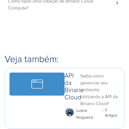
Como fazer uma cotação de Binario Cloud
Compute?
Veja também:
API
Saiba como
da
gerenciar seu
ambiente
Binario
utilizando a API da
Cloud
Binario Cloud!
3
Luana
Artigos
Nogueira
a