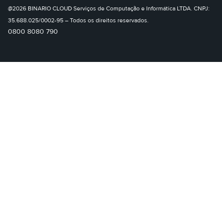
@2026 BINARIO CLOUD Serviços de Computação e Informática LTDA. CNPJ:
35.688.025/0002-95 – Todos os direitos reservados.
0800 8080 790