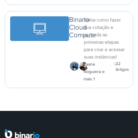
Binario
Saiba como fazer
Cloud
sua cotação e
aprenda as
Compute
primeiras etapas
para criar e acessar
suas instâncias!
22
Luana
Artigos
Nogueira e
a
mais 1