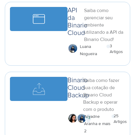
API
Saiba como
da
gerenciar seu
ambiente
Binario
utilizando a API da
Cloud
Binario Cloud!
3
Luana
Artigos
Nogueira
a
Binario
Saiba como fazer
Cloud
sua cotação de
Binario Cloud
Backup
Backup e operar
com o produto
25
Aryadne
+
1
Artigos
Aranha e mais
a
2