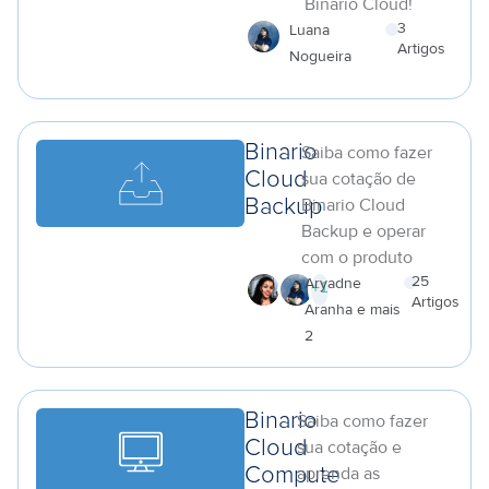
Binario Cloud!
3
Luana
Artigos
Nogueira
a
Binario
Saiba como fazer
Cloud
sua cotação de
Binario Cloud
Backup
Backup e operar
com o produto
25
Aryadne
+
1
Artigos
Aranha e mais
a
2
Binario
Saiba como fazer
Cloud
sua cotação e
aprenda as
Compute