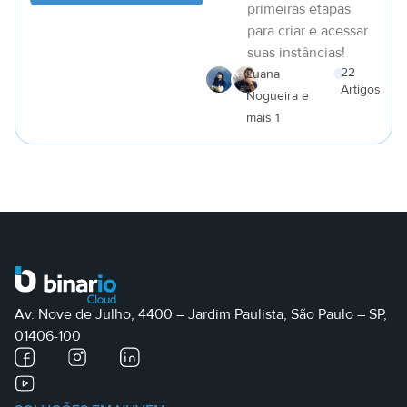
primeiras etapas
para criar e acessar
suas instâncias!
22
Luana
Artigos
Nogueira e
a
mais 1
Av. Nove de Julho, 4400 – Jardim Paulista, São Paulo – SP,
01406-100