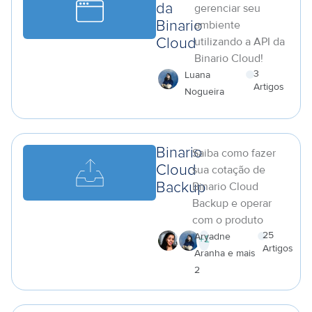
da
gerenciar seu
ambiente
Binario
utilizando a API da
Cloud
Binario Cloud!
3
Luana
Artigos
Nogueira
a
Binario
Saiba como fazer
Cloud
sua cotação de
Binario Cloud
Backup
Backup e operar
com o produto
25
Aryadne
+
1
Artigos
Aranha e mais
a
2