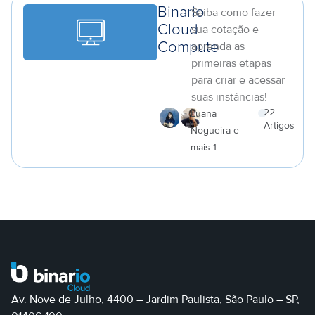
Binario
Saiba como fazer
Cloud
sua cotação e
aprenda as
Compute
primeiras etapas
para criar e acessar
suas instâncias!
22
Luana
Artigos
Nogueira e
a
mais 1
Av. Nove de Julho, 4400 – Jardim Paulista, São Paulo – SP,