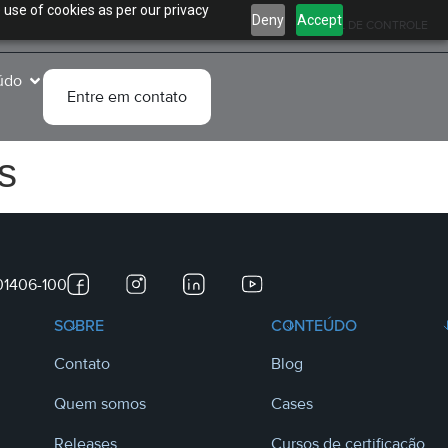
 use of cookies as per our privacy
Deny
Accept
PAINEL DE CONTROLE
údo
Entre em contato
s
 01406-100
SOBRE
CONTEÚDO
Contato
Blog
Quem somos
Cases
Releases
Cursos de certificação