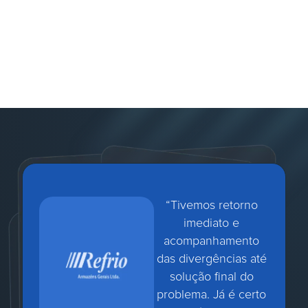
“Tivemos retorno
imediato e
acompanhamento
das divergências até
solução final do
problema. Já é certo