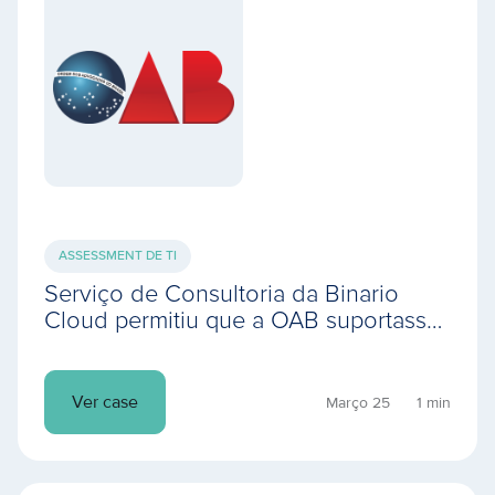
ASSESSMENT DE TI
Serviço de Consultoria da Binario
Cloud permitiu que a OAB suportasse
o público do maior evento jurídico on-
line do mundo
Ver case
Março 25
1 min