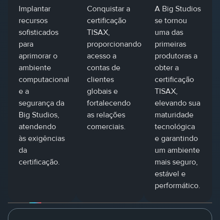
Implantar
Conquistar a
A Big Studios
recursos
certificação
se tornou
sofisticados
TISAX,
uma das
para
proporcionando
primeiras
aprimorar o
acesso a
produtoras a
ambiente
contas de
obter a
computacional
clientes
certificação
e a
globais e
TISAX,
segurança da
fortalecendo
elevando sua
Big Studios,
as relações
maturidade
atendendo
comerciais.
tecnológica
às exigências
e garantindo
da
um ambiente
certificação.
mais seguro,
estável e
performático.