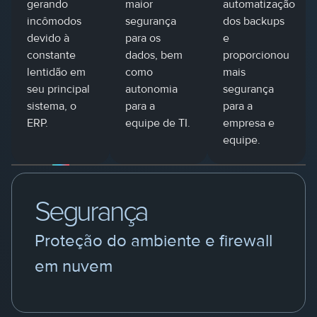
gerando
maior
automatização
incômodos
segurança
dos backups
devido à
para os
e
constante
dados, bem
proporcionou
lentidão em
como
mais
seu principal
autonomia
segurança
sistema, o
para a
para a
ERP.
equipe de TI.
empresa e
equipe.
Segurança
Proteção do ambiente e firewall
em nuvem