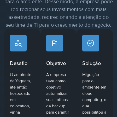
para o ambiente. Desse modo, a empresa pôde
redirecionar seus investimentos com mais
assertividade, redirecionando a atenção do
seu time de TI para o crescimento do negócio.
Desafio
Objetivo
Solução
O ambiente
A empresa
Migração
da Yaguara,
teve como
para o
até então
objetivo
ambiente em
hospedado
automatizar
cloud
em
suas rotinas
computing, o
colocation,
de backup
que
vinha
para garantir
possibilitou a