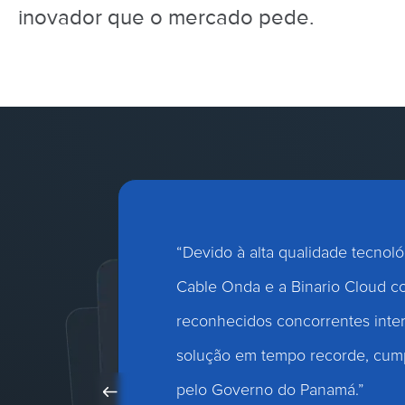
inovador que o mercado pede.
“Tivemos retorno imediato e a
até solução final do problema. J
todos os recursos oferecidos pel
custos em manter um data center
retornos da migração são muito v