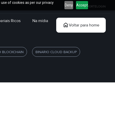
 use of cookies as per our privacy
Deny
Accept
SUPORTE
LOGIN
eriais Ricos
Na mídia
Voltar para home
D BLOCKCHAIN
BINARIO CLOUD BACKUP