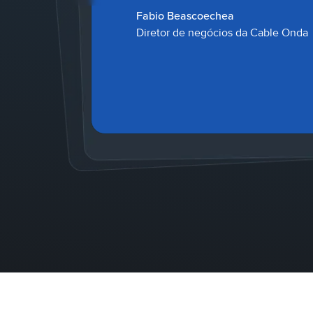
Ulissses de Oliveira
Gerente de TI da Refrio