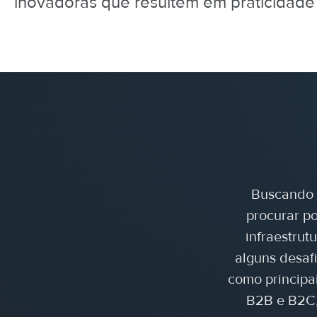
inovadoras que resultem em praticidade
Buscando 
procurar p
infraestrut
alguns desafi
como principa
B2B e B2C, 