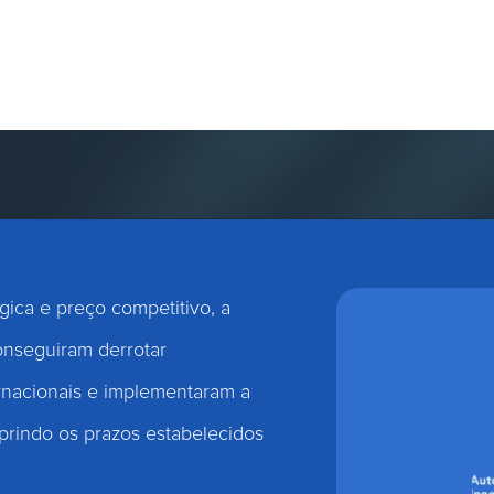
companhamento das divergências
á é certo para nós que, com
o Binario Cloud Data Center, os
 próprio seriam maiores. Os
isíveis.”