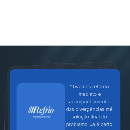
“Tivemos retorno
imediato e
acompanhamento
das divergências até
solução final do
problema. Já é certo