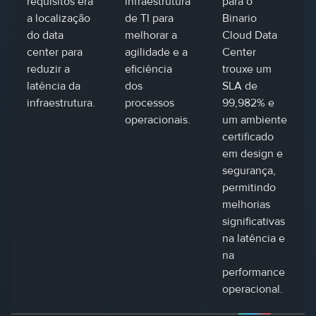
requisitos era
infraestrutura
para o
a localização
de TI para
Binario
do data
melhorar a
Cloud Data
center para
agilidade e a
Center
reduzir a
eficiência
trouxe um
latência da
dos
SLA de
infraestrutura.
processos
99,982% e
operacionais.
um ambiente
certificado
em design e
segurança,
permitindo
melhorias
significativas
na latência e
na
performance
operacional.