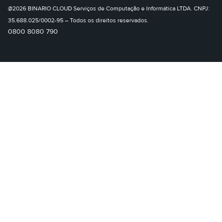
@2026 BINARIO CLOUD Serviços de Computação e Informática LTDA. CNPJ:
35.688.025/0002-95 – Todos os direitos reservados.
0800 8080 790