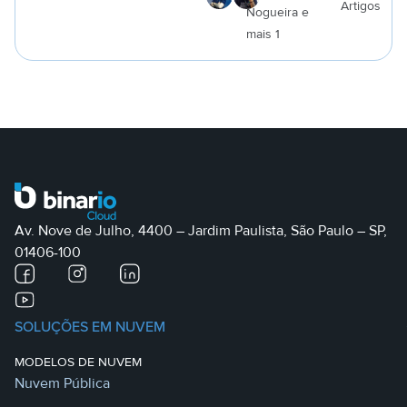
Artigos
Nogueira e
a
mais 1
Av. Nove de Julho, 4400 – Jardim Paulista, São Paulo – SP,
01406-100
SOLUÇÕES EM NUVEM
MODELOS DE NUVEM
Nuvem Pública