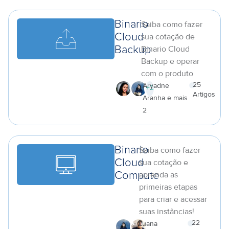
Binario
Saiba como fazer
Cloud
sua cotação de
Binario Cloud
Backup
Backup e operar
com o produto
25
Aryadne
+
1
Artigos
Aranha e mais
a
2
Binario
Saiba como fazer
Cloud
sua cotação e
aprenda as
Compute
primeiras etapas
para criar e acessar
suas instâncias!
22
Luana