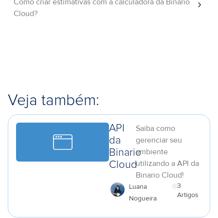
Como criar estimativas com a calculadora da Binario
Cloud?
Veja também:
API
Saiba como
da
gerenciar seu
ambiente
Binario
utilizando a API da
Cloud
Binario Cloud!
3
Luana
Artigos
Nogueira
a