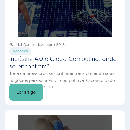
Gabriel Adorno
dezembro 2018
Negócios
Indústria 4.0 e Cloud Computing: onde
se encontram?
Toda empresa precisa continuar transformando seus
negócios para se manter competitiva. O conceito de
indústria 4.0 é fundamentalmente voltado para a ideia
3 min
Ler artigo
de inovar processos antigos, para conseguir atender
os novos consumidores digitais que buscam agilidade
e inovação. A nova revolução industrial, chamada de
“quarta” está levando a customização a cadeia de
fabricantes, permitindo o […]