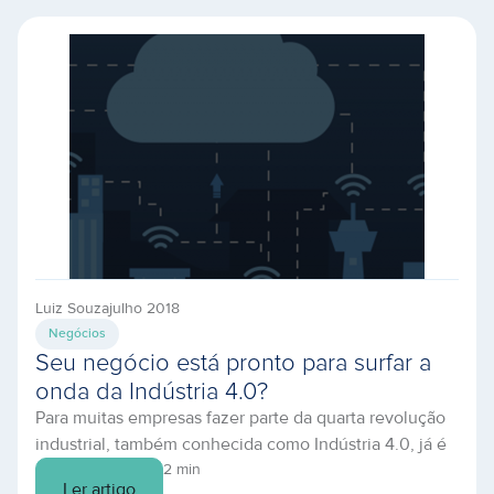
últimos anos vemos as companhias buscando ter sua
demanda atendida consumindo o capital estritamente
necessário para tal solução. […]
Luiz Souza
julho 2018
Negócios
Seu negócio está pronto para surfar a
onda da Indústria 4.0?
Para muitas empresas fazer parte da quarta revolução
industrial, também conhecida como Indústria 4.0, já é
uma realidade. Mas para muitos negócios no Brasil
2 min
Ler artigo