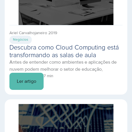
Ariel Carvalho
janeiro 2019
Negócios
Descubra como Cloud Computing está
transformando as salas de aula
Antes de entender como ambientes e aplicações de
nuvem podem melhorar o setor de educação,
devemos entender melhor o conceito base de Cloud
7 min
Ler artigo
Computing: O que é Cloud Computing e qual sua
relação em ambientes de educação? Cloud computing
é um modelo de infraestrutura, processamento e
armazenamento de dados. A ideia principal da
computação em […]