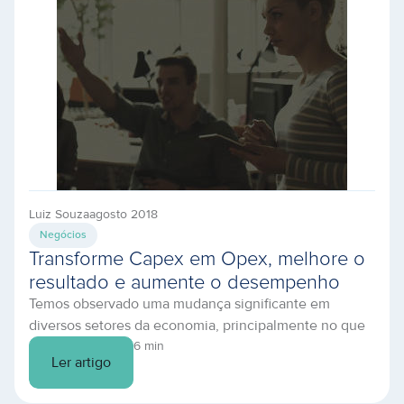
na execução […]
Luiz Souza
agosto 2018
Negócios
Transforme Capex em Opex, melhore o
resultado e aumente o desempenho
Temos observado uma mudança significante em
dos seus serviços
diversos setores da economia, principalmente no que
diz respeito a investimentos. Até pouco tempo atrás as
6 min
Ler artigo
empresas demonstravam certa predileção por ter seu
balanço repleto de bens e posses, entretanto, nos