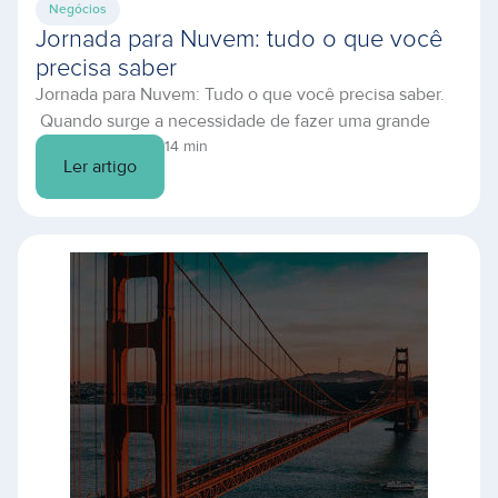
Negócios
Jornada para Nuvem: tudo o que você
precisa saber
Jornada para Nuvem: Tudo o que você precisa saber.
Quando surge a necessidade de fazer uma grande
mudança em qualquer área da empresa, é comum
14 min
Ler artigo
encontrarmos resistência de uma ou mais pessoas
envolvidas. Em alguns casos essa resistência é
motivada por uma experiência frustrada que resulta em
uma memória negativa e em outros, por falta […]