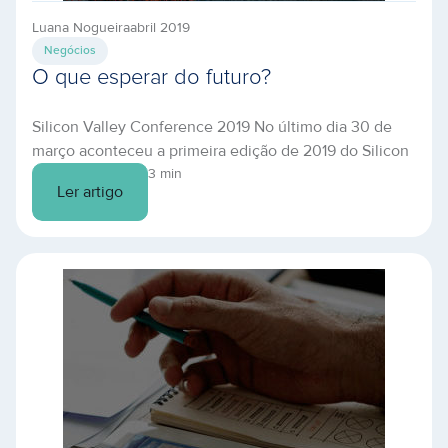
Luana Nogueira
abril 2019
Negócios
O que esperar do futuro?
Silicon Valley Conference 2019 No último dia 30 de
março aconteceu a primeira edição de 2019 do Silicon
Valley Conference, realizado pela Startse, e a Binario
3 min
Ler artigo
Cloud marcou presença nesse evento para conferir
todas as novidades sobre o Vale do Silício e quais são
as grandes previsões sobre o futuro quando falamos
de empreendedorismo, tecnologia, […]