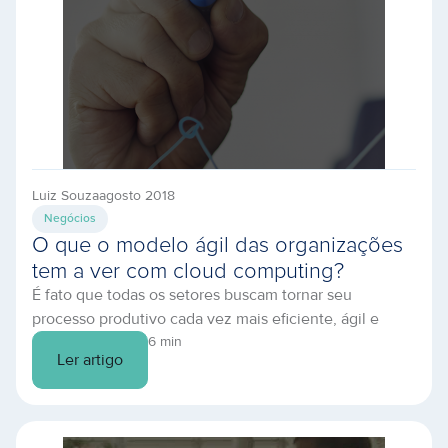
Luiz Souza
agosto 2018
Negócios
O que o modelo ágil das organizações
tem a ver com cloud computing?
É fato que todas os setores buscam tornar seu
processo produtivo cada vez mais eficiente, ágil e
enxuto. Identificamos o início deste movimento
6 min
Ler artigo
olhando para a teoria da Administração Científica,
conhecida como Taylorismo que consiste no estudo de
tempos e movimento, e serviu para o desenvolvimento
produtivo, propondo que cada operário esteja focado