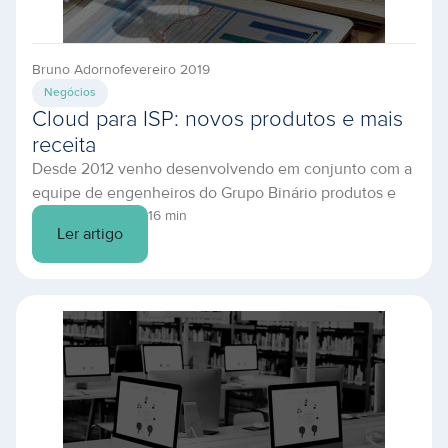
Bruno Adorno
fevereiro 2019
Negócios
Cloud para ISP: novos produtos e mais
receita
Desde 2012 venho desenvolvendo em conjunto com a
equipe de engenheiros do Grupo Binário produtos e
serviços focados em ISPs. Durante esses anos, diversas
16 min
Ler artigo
vezes me deparei com a mesma situação, onde time
de vendas dos ISPs identifica uma demanda para
solução ou serviço que não está em seu portfólio.
Pensando nisso, decidi elaborar este […]