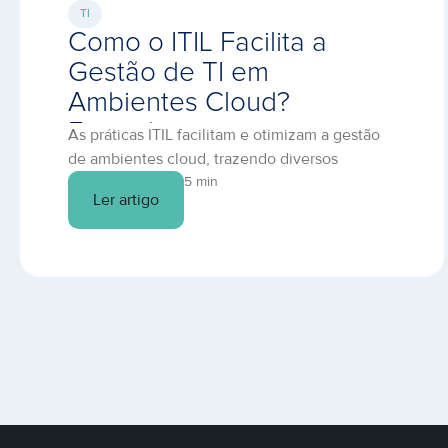
TI
Como o ITIL Facilita a
Gestão de TI em
Ambientes Cloud?
Entenda
As práticas ITIL facilitam e otimizam a gestão
de ambientes cloud, trazendo diversos
benefícios para o TI e para a operação da sua
5 min
Ler artigo
empresa. Saiba mais neste artigo.