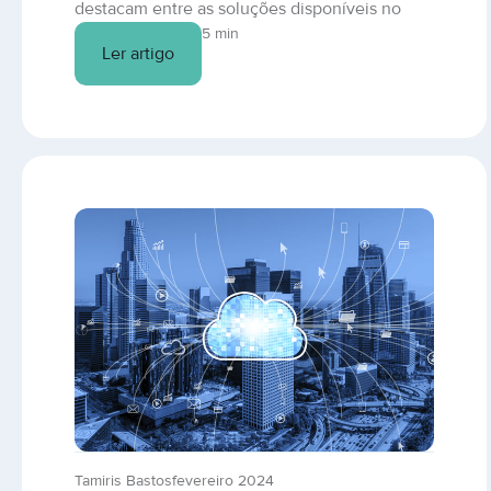
destacam entre as soluções disponíveis no
mercado. Confira o resultado da análise
5 min
Ler artigo
Openstack vs. cinco outras plataformas em
nuvem.
Tamiris Bastos
fevereiro 2024