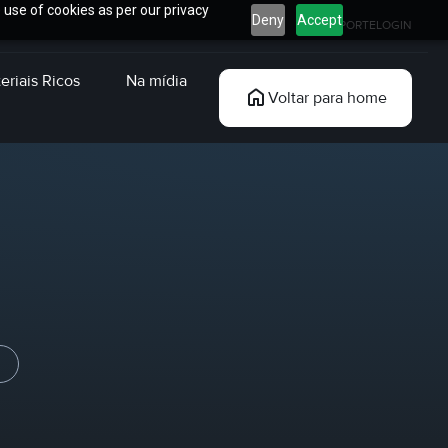
 use of cookies as per our privacy
Deny
Accept
SUPORTE
LOGIN
eriais Ricos
Na mídia
Voltar para home