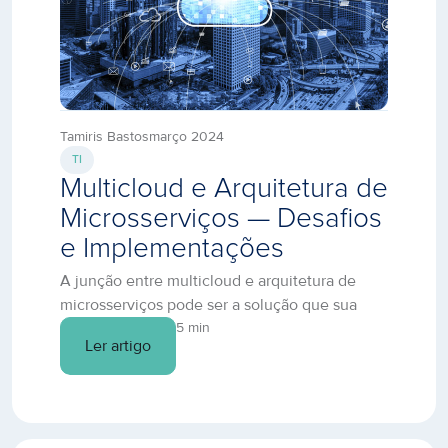
Tamiris Bastos
março 2024
TI
Multicloud e Arquitetura de
Microsserviços — Desafios
e Implementações
A junção entre multicloud e arquitetura de
microsserviços pode ser a solução que sua
empresa precisa para ter escalabilidade
5 min
Ler artigo
instantânea, maior eficiência e menos custos
com serviços de TI. Confira.