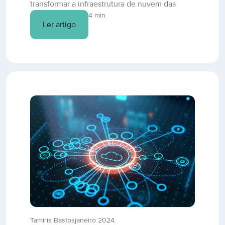
transformar a infraestrutura de nuvem das
empresas e promovem benefícios como
4 min
Ler artigo
redução de custos e maior escalabilidade.
Saiba mais sobre essa plataforma neste
conteúdo.
Tamiris Bastos
janeiro 2024