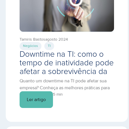
Tamiris Bastos
agosto 2024
Negócios
TI
Downtime na TI: como o
tempo de inatividade pode
afetar a sobrevivência da
empresa
Quanto um downtime na TI pode afetar sua
empresa? Conheça as melhores práticas para
mitigar esse risco!
5 min
Ler artigo