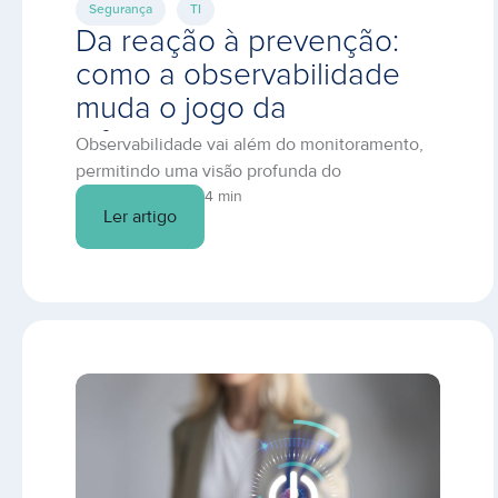
Segurança
TI
Da reação à prevenção:
como a observabilidade
muda o jogo da
infraestrutura em nuvem
Observabilidade vai além do monitoramento,
permitindo uma visão profunda do
comportamento dos sistemas. Descubra como
4 min
Ler artigo
prevenir falhas e otimizar sua TI.