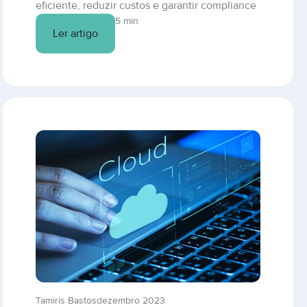
eficiente, reduzir custos e garantir compliance
com leis como a LGPD e o ISO27000? Entenda
5 min
Ler artigo
como o ITSM beneficia o seu negócio.
Tamiris Bastos
dezembro 2023