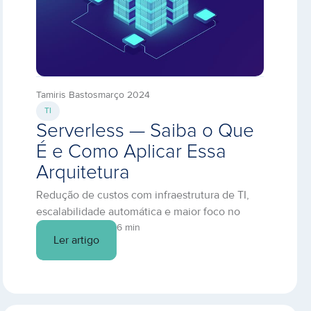
Tamiris Bastos
março 2024
TI
Serverless — Saiba o Que
É e Como Aplicar Essa
Arquitetura
Redução de custos com infraestrutura de TI,
escalabilidade automática e maior foco no
core business são apenas alguns dos
6 min
Ler artigo
benefícios promovidos pela serverless. Saiba
como implementar esse modelo de
arquitetura.