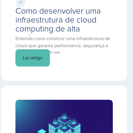
TI
Como desenvolver uma
infraestrutura de cloud
computing de alta
performance
Entenda como construir uma infraestrutura de
cloud que garante performance, segurança e
eficiência para sua TI.
5 min
Ler artigo