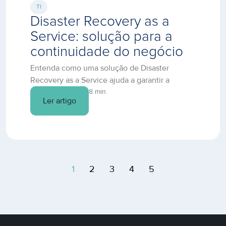
TI
Disaster Recovery as a
Service: solução para a
continuidade do negócio
Entenda como uma solução de Disaster
Recovery as a Service ajuda a garantir a
continuidade do negócio em casos de
8 min
Ler artigo
desastres naturais e outros imprevistos, e saiba
como proteger sua empresa.
1
2
3
4
5