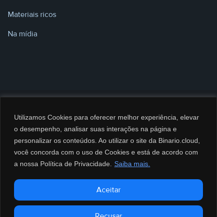
Materiais ricos
Na mídia
Utilizamos Cookies para oferecer melhor experiência, elevar
o desempenho, analisar suas interações na página e
personalizar os conteúdos. Ao utilizar o site da Binario.cloud,
você concorda com o uso de Cookies e está de acordo com
a nossa Política de Privacidade.
Saiba mais.
@2026 BINARIO CLOUD Serviços de Computação e Informática LTDA. CNPJ:
Aceitar
35.688.025/0002-95 – Todos os direitos reservados.
0800 8080 790
Recusar